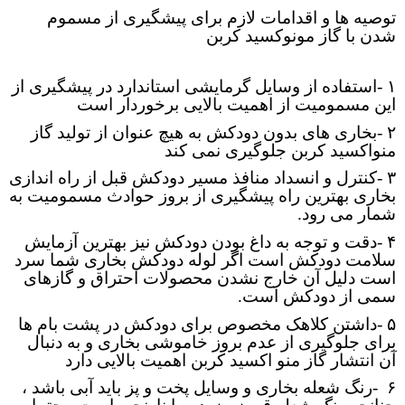
اموال
توصیه ها و اقدامات لازم برای پیشگیری از مسموم
شدن با گاز مونوکسید کربن
بازآموزی
بسیج
۱
-
استفاده از وسایل گرمایشی استاندارد در پیشگیری از
این مسمومیت از اهمیت بالایی برخوردار است
پرستاری
۲
-
بخاری های بدون دودکش به هیچ عنوان از تولید گاز
تاسیسات
منواکسید کربن جلوگیری نمی کند
۳
-
کنترل و انسداد منافذ مسیر دودکش قبل از راه اندازی
تجهیزات پزشکی
بخاری بهترین راه پیشگیری از بروز حوادث مسمومیت به
شمار می رود
.
تعمیرگاه
۴
-
دقت و توجه به داغ بودن دودکش نیز بهترین آزمایش
تغذیه
سلامت دودکش است اگر لوله دودکش بخاری شما سرد
است دلیل آن خارج نشدن محصولات احتراق و گازهای
جوانی جمعیت
سمی از دودکش است
.
۵
-
داشتن کلاهک مخصوص برای دودکش در پشت بام ها
توزیع واکسن
برای جلوگیری از عدم بروز خاموشی بخاری و به دنبال
آن انتشار گاز منو اکسید کربن اهمیت بالایی دارد
حسابداری
۶
-
رنگ شعله بخاری و وسایل پخت و پز باید آبی باشد ،
دبیرخانه