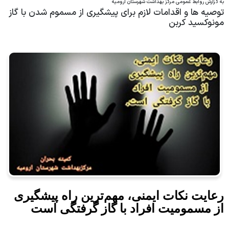
به گزارش روابط عمومی مرکز بهداشت شهرستان ارومیه
پیشگیری از بیماریهای غیر واگیر
توصیه ها و اقدامات لازم برای پیشگیری از مسموم شدن با گاز
مونوکسید کربن
پیشگیری از بیماریهای واگیردار
بهداشت خانواده
گسترش
صندوق رفاه
بهداشت محیط
تدارکات دارویی
خدمات
انبار
انبار تدارکات دارویی
رعایت نکات ایمنی، مهم‌ترین راه پیشگیری
از مسمومیت افراد با گاز گرفتگی است
آمار