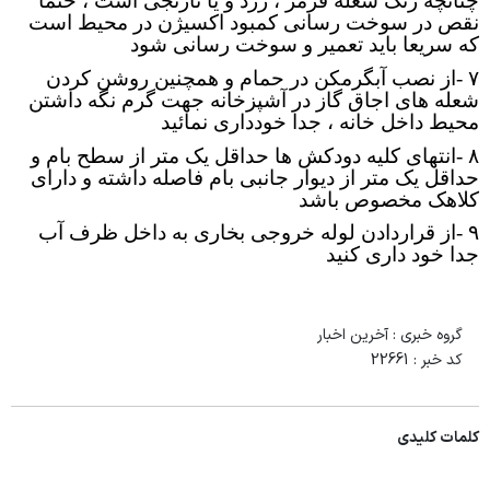
چنانچه رنگ شعله قرمز ، زرد و یا نارنجی است ، حتما
نقص در سوخت رسانی کمبود اکسیژن در محیط است
درآمد
که سریعا باید تعمیر و سوخت رسانی شود
۷
-
از نصب آبگرمکن در حمام و همچنین روشن کردن
کارپردازی
شعله های اجاق گاز در آشپزخانه جهت گرم نگه داشتن
محیط داخل خانه ، جدا خودداری نمائید
کارگزینی
۸
-
انتهای کلیه دودکش ها حداقل یک متر از سطح بام و
تایمکس
حداقل یک متر از دیوار جانبی بام فاصله داشته و دارای
کلاهک مخصوص باشد
نقلیه
۹
-
از قراردادن لوله خروجی بخاری به داخل ظرف آب
جدا خود داری کنید
هاری
امورمالی
گروه خبری :
آخرین اخبار
کد خبر :
22661
کلمات کلیدی