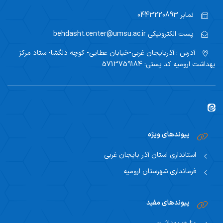
نمابر
0443220893
پست الکترونیکی
behdasht.center@umsu.ac.ir
آدرس : آذربایجان غربی-خیابان عطایی- کوچه دلگشا- ستاد مرکز
بهداشت ارومیه کد پستی: 5713759184
پیوندهای ویژه
استانداری استان آذر بایجان غربی
فرمانداری شهرستان ارومیه
پیوندهای مفید