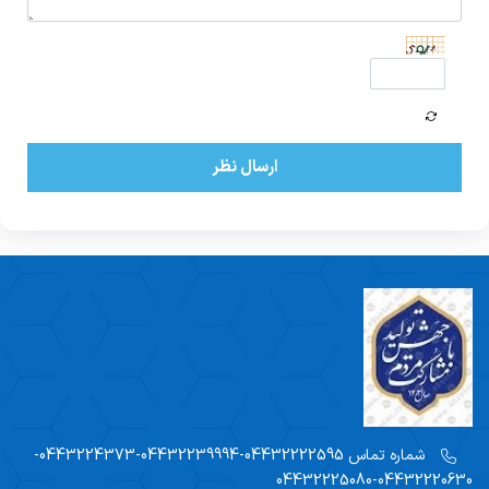
ارسال نظر
شماره تماس
04432222595-04432239994-0443224373-
04432220630-04432225080